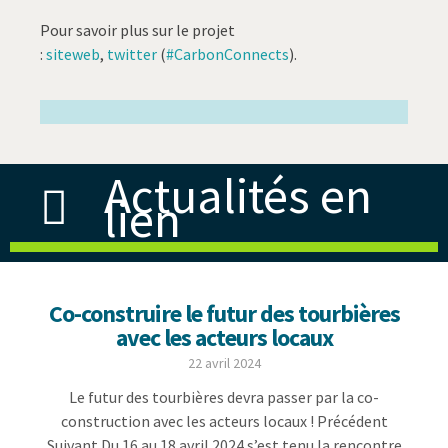
Pour savoir plus sur le projet
:
siteweb
,
twitter
(
#CarbonConnects
).
Actualités en
lien
Co-construire le futur des tourbières
avec les acteurs locaux
22 avril 2024
Le futur des tourbières devra passer par la co-
construction avec les acteurs locaux ! Précédent
Suivant Du 16 au 18 avril 2024 s’est tenu la rencontre