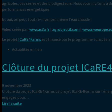
agricoles, des serres et des biodigesteurs. Nous vous invitons à 
performances énergétiques.
Et oui, on peut tout ré-inventer, même l’eau chaude !
Vidéo créée par:
www.ac3a.fr
|
agrobjectif.com
|
www.nweurope.eu
Le projet
ICaRE4Farms
est financé par le programme européen I
Actualités en lien
Clôture du projet ICaRE
9 novembre 2023
Clôture du projet ICaRE4Farms Le projet ICaRE4Farms sur l’énerg
engagés pour…
Lire la suite