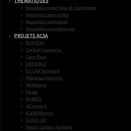
THEMATIQUES
Nouveaux matériaux et techniques
Nouvelles approches
Nouvelles politiques
Nouvelles compétences
PROJETS AC3A
BUFFER+
Carbon Connects
Care-Peat
CREDIBLE
EU CAP Network
FABulous Farmers
FAIRshare
Fields
HY4RES
i2Connect
ICaRE4Farms
SCALE-UP
Smart Carbon Farming