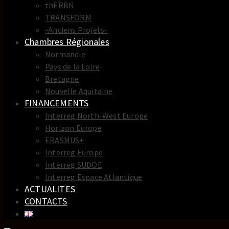
thERBN
TRANSFORM
-Anciens Projets-
Chambres Régionales
Normandie
Pays de la Loire
Bretagne
Nouvelle Aquitaine
FINANCEMENTS
Interreg North-West Europe
Horizon Europe
ERASMUS+
Interreg Europe
Interreg SUDOE
Interreg Espace Atlantique
ACTUALITES
CONTACTS