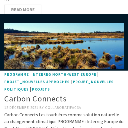
READ MORE
|
PROGRAMME_INTERREG NORTH-WEST EUROPE
|
PROJET_NOUVELLES APPROCHES
PROJET_NOUVELLES
|
POLITIQUES
PROJETS
Carbon Connects
12 DÉCEMBRE 2021
BY
COLLABORATIFAC3A
Carbon Connects Les tourbières comme solution naturelle
au changement climatique PROGRAMME : Interreg Europe du