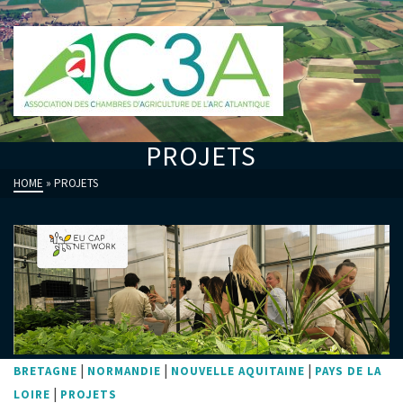
PROJETS
HOME
»
PROJETS
|
|
|
BRETAGNE
NORMANDIE
NOUVELLE AQUITAINE
PAYS DE LA
|
LOIRE
PROJETS