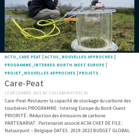
|
|
ACTU_CARE PEAT
ACTUS_NOUVELLES APPROCHES
|
PROGRAMME_INTERREG NORTH-WEST EUROPE
|
PROJET_NOUVELLES APPROCHES
PROJETS
Care-Peat
12 DÉCEMBRE 2021
BY
COLLABORATIFAC3A
Care-Peat Restaurer la capacité de stockage du carbone des
tourbières PROGRAMME : Interreg Europe du Nord-Ouest
PRIORITÉ : Réduction des émissions de carbone
PARTENARIAT : Partenariat associé AC3A CHEF DE FILE :
Natuurpunt – Belgique DATES : 2019-2023 BUDGET GLOBAL
…