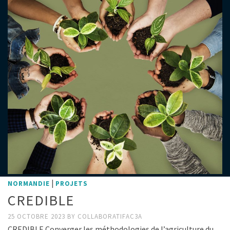
|
NORMANDIE
PROJETS
CREDIBLE
25 OCTOBRE 2023
BY
COLLABORATIFAC3A
CREDIBLE Converger les méthodologies de l’agriculture du