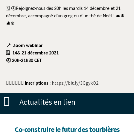
🗓
🕗
Rejoignez-nous dès 20h les mardis 14 décembre et 21
🎄❄
décembre, accompagné d’un grog ou d’un thé de Noël !
🎄❄️
📍
Zoom webinar
🗓
14& 21 décembre 2021
🕗
20h-21h30 CET
👉🏽
👉🏽
👉🏽
https://bit.ly/3GgykQ2
Inscriptions :
Actualités en lien
Co-construire le futur des tourbières