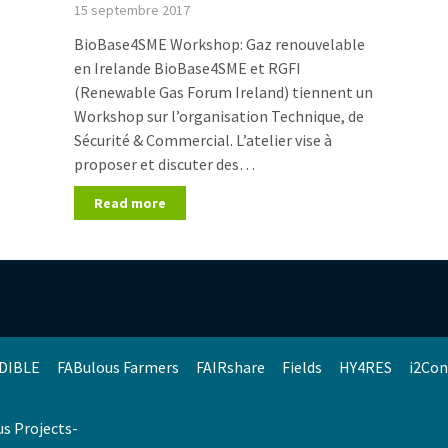
15 septembre 2017
BioBase4SME Workshop: Gaz renouvelable
en Irelande BioBase4SME et RGFI
(Renewable Gas Forum Ireland) tiennent un
Workshop sur l’organisation Technique, de
Sécurité & Commercial. L’atelier vise à
proposer et discuter des…
Read more
DIBLE
FABulous Farmers
FAIRshare
Fields
HY4RES
i2Con
us Projects-